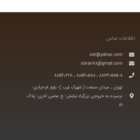
اطلاعات تماس
iciir@yahoo.com
iciiran78@gmail.com
88230585-8 ، 88560588 ، 88560628
تهران ـ ميدان صنعت ( شهرک غرب )- بلوار فرحزادی-
نرسيده به خروجی بزرگراه نيايش- خ عباسی اناری- پلاک
81