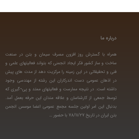
درباره ما
همراه با گسترش روز افزون مصرف سیمان و بتن در صنعت
ساخت و ساز کشور فکر ایجاد انجمنی که بتواند فعالیتهای علمی و
فنی و تحقیقاتی در این زمینه را مرکزیت دهد از مدت های پیش
در اذهان عمومی دست اندرکاران این رشته از مهندسی وجود
داشته است. در نتیجه ممارست و فعالیتهای ممتد و پی¬گیری که
توسط جمعی از کارشناسان و علاقه مندان این حرفه بعمل آمد.
بدنبال این امر اولین جلسه مجمع عمومی اعضا موسس انجمن
بتن ایران در تاریخ 78/11/27 با حضور
…