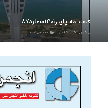
فصلنامه پاییز1401شماره87
۵ دی, ۱۴۰۲
ادمین
دسته‌بندی نشده