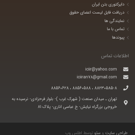
دایرکتوری بتن ایران
دریافت فایل لیست اعضای حقوق
نمایندگی ها
تماس با ما
پیوندها
اطلاعات تماس
iciir@yahoo.com
iciiran78@gmail.com
88230585-8 ، 88560588 ، 88560628
تهران ـ ميدان صنعت ( شهرک غرب )- بلوار فرحزادی- نرسيده به
خروجی بزرگراه نيايش- خ عباسی اناری- پلاک 81
طراحی سایت
و
سئو
توسط اطلس وب