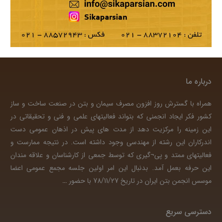
درباره ما
همراه با گسترش روز افزون مصرف سیمان و بتن در صنعت ساخت و ساز
کشور فکر ایجاد انجمنی که بتواند فعالیتهای علمی و فنی و تحقیقاتی در
این زمینه را مرکزیت دهد از مدت های پیش در اذهان عمومی دست
اندرکاران این رشته از مهندسی وجود داشته است. در نتیجه ممارست و
فعالیتهای ممتد و پی¬گیری که توسط جمعی از کارشناسان و علاقه مندان
این حرفه بعمل آمد. بدنبال این امر اولین جلسه مجمع عمومی اعضا
موسس انجمن بتن ایران در تاریخ 78/11/27 با حضور
…
دسترسی سریع