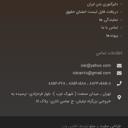
دایرکتوری بتن ایران
دریافت فایل لیست اعضای حقوق
نمایندگی ها
تماس با ما
پیوندها
اطلاعات تماس
iciir@yahoo.com
iciiran78@gmail.com
88230585-8 ، 88560588 ، 88560628
تهران ـ ميدان صنعت ( شهرک غرب )- بلوار فرحزادی- نرسيده به
خروجی بزرگراه نيايش- خ عباسی اناری- پلاک 81
طراحی سایت
و
سئو
توسط اطلس وب