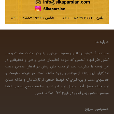
درباره ما
همراه با گسترش روز افزون مصرف سیمان و بتن در صنعت ساخت و ساز
کشور فکر ایجاد انجمنی که بتواند فعالیتهای علمی و فنی و تحقیقاتی در
این زمینه را مرکزیت دهد از مدت های پیش در اذهان عمومی دست
اندرکاران این رشته از مهندسی وجود داشته است. در نتیجه ممارست و
فعالیتهای ممتد و پی¬گیری که توسط جمعی از کارشناسان و علاقه مندان
این حرفه بعمل آمد. بدنبال این امر اولین جلسه مجمع عمومی اعضا
موسس انجمن بتن ایران در تاریخ 78/11/27 با حضور
…
دسترسی سریع