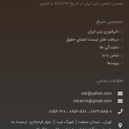
موسس انجمن بتن ایران در تاریخ 78/11/27 با حضور
…
دسترسی سریع
دایرکتوری بتن ایران
دریافت فایل لیست اعضای حقوق
نمایندگی ها
تماس با ما
پیوندها
اطلاعات تماس
iciir@yahoo.com
iciiran78@gmail.com
88230585-8 ، 88560588 ، 88560628
تهران ـ ميدان صنعت ( شهرک غرب )- بلوار فرحزادی- نرسيده به