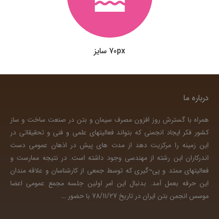
70px سایز
درباره ما
همراه با گسترش روز افزون مصرف سیمان و بتن در صنعت ساخت و ساز
کشور فکر ایجاد انجمنی که بتواند فعالیتهای علمی و فنی و تحقیقاتی در
این زمینه را مرکزیت دهد از مدت های پیش در اذهان عمومی دست
اندرکاران این رشته از مهندسی وجود داشته است. در نتیجه ممارست و
فعالیتهای ممتد و پی¬گیری که توسط جمعی از کارشناسان و علاقه مندان
این حرفه بعمل آمد. بدنبال این امر اولین جلسه مجمع عمومی اعضا
موسس انجمن بتن ایران در تاریخ 78/11/27 با حضور
…