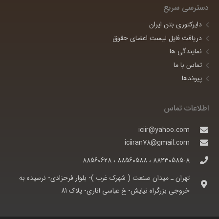
دسترسی سریع
دایرکتوری بتن ایران
دریافت فایل لیست اعضای حقوق
نمایندگی ها
تماس با ما
پیوندها
اطلاعات تماس
iciir@yahoo.com
iciiran78@gmail.com
88230585-8 ، 88560588 ، 88560628
تهران ـ ميدان صنعت ( شهرک غرب )- بلوار فرحزادی- نرسيده به
خروجی بزرگراه نيايش- خ عباسی اناری- پلاک 81