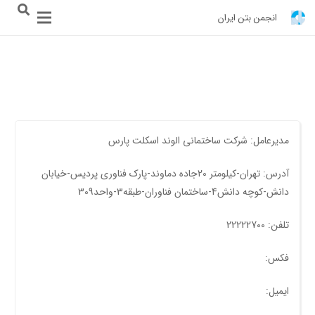
انجمن بتن ایران
مدیرعامل: شرکت ساختمانی الوند اسکلت پارس
آدرس: تهران-کیلومتر 20جاده دماوند-پارک فناوری پردیس-خیابان
دانش-کوچه دانش4-ساختمان فناوران-طبقه3-واحد309
تلفن: 22222700
فکس:
ایمیل: