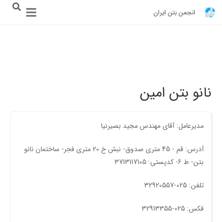
انجمن بتن ایران
نانو بتن امین
مدیرعامل: آقای مهندس مجید بصیرنیا
آدرس: قم - 45 متری صدوق- نبش خ 20 متری فجر- ساختمان نانو
بتن- ط 6- کدپستی: 3713117105
تلفن: 025-32920557
فکس: 025-32913355