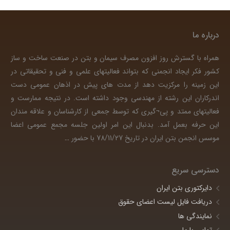
درباره ما
همراه با گسترش روز افزون مصرف سیمان و بتن در صنعت ساخت و ساز
کشور فکر ایجاد انجمنی که بتواند فعالیتهای علمی و فنی و تحقیقاتی در
این زمینه را مرکزیت دهد از مدت های پیش در اذهان عمومی دست
اندرکاران این رشته از مهندسی وجود داشته است. در نتیجه ممارست و
فعالیتهای ممتد و پی¬گیری که توسط جمعی از کارشناسان و علاقه مندان
این حرفه بعمل آمد. بدنبال این امر اولین جلسه مجمع عمومی اعضا
موسس انجمن بتن ایران در تاریخ 78/11/27 با حضور
…
دسترسی سریع
دایرکتوری بتن ایران
دریافت فایل لیست اعضای حقوق
نمایندگی ها