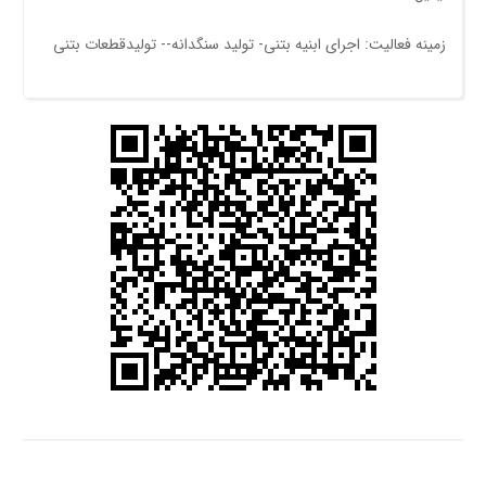
زمینه فعالیت: اجرای ابنیه بتنی- توليد سنگدانه-- توليدقطعات بتنی