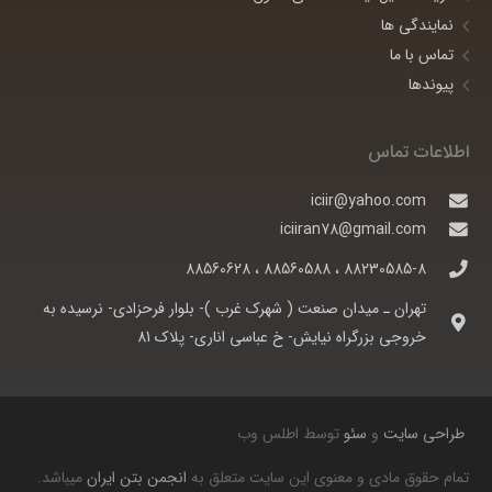
نمایندگی ها
تماس با ما
پیوندها
اطلاعات تماس
iciir@yahoo.com
iciiran78@gmail.com
88230585-8 ، 88560588 ، 88560628
تهران ـ ميدان صنعت ( شهرک غرب )- بلوار فرحزادی- نرسيده به
خروجی بزرگراه نيايش- خ عباسی اناری- پلاک 81
طراحی سایت
و
سئو
توسط اطلس وب
تمام حقوق مادی و معنوی این سایت متعلق به
انجمن بتن ایران
میباشد.