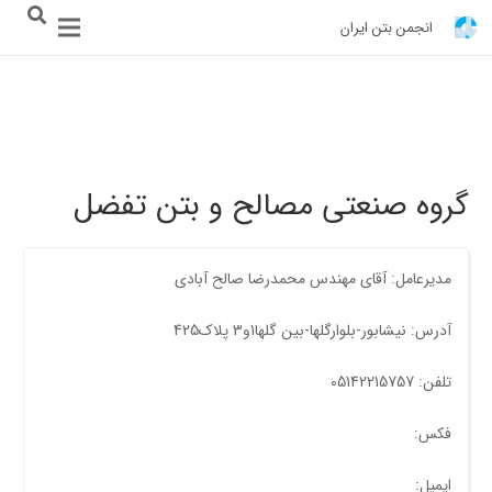
انجمن بتن ایران
گروه صنعتی مصالح و بتن تفضل
مدیرعامل: آقای مهندس محمدرضا صالح آبادی
آدرس: نیشابور-بلوارگلها-بین گلها1و3 پلاک425
تلفن: 05142215757
فکس:
ایمیل: