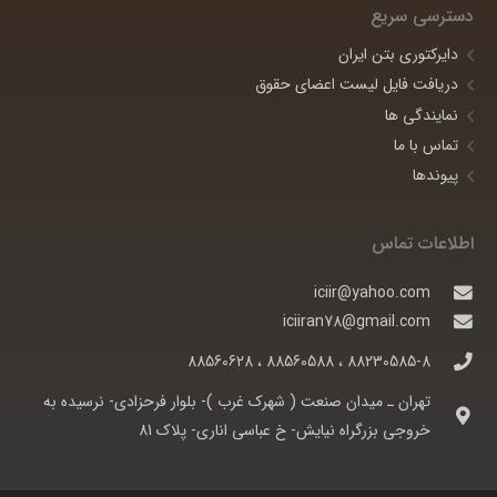
دسترسی سریع
دایرکتوری بتن ایران
دریافت فایل لیست اعضای حقوق
نمایندگی ها
تماس با ما
پیوندها
اطلاعات تماس
iciir@yahoo.com
iciiran78@gmail.com
88230585-8 ، 88560588 ، 88560628
تهران ـ ميدان صنعت ( شهرک غرب )- بلوار فرحزادی- نرسيده به
خروجی بزرگراه نيايش- خ عباسی اناری- پلاک 81