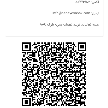
فکس: 88774502
ایمیل: info@banayesabok.com
زمینه فعالیت: توليد قطعات بتنی- بلوک AAC