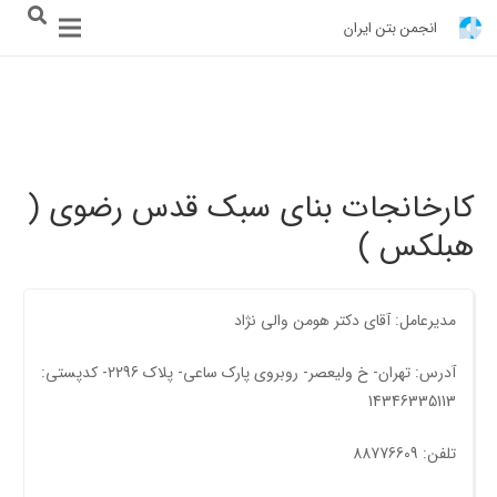
انجمن بتن ایران
کارخانجات بنای سبک قدس رضوی (
هبلکس )
مدیرعامل: آقای دکتر هومن والی نژاد
آدرس: تهران- خ وليعصر- روبروی پارک ساعی- پلاک 2296- کدپستی:
14346335113
تلفن: 88776609