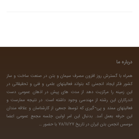
درباره ما
همراه با گسترش روز افزون مصرف سیمان و بتن در صنعت ساخت و ساز
کشور فکر ایجاد انجمنی که بتواند فعالیتهای علمی و فنی و تحقیقاتی در
این زمینه را مرکزیت دهد از مدت های پیش در اذهان عمومی دست
اندرکاران این رشته از مهندسی وجود داشته است. در نتیجه ممارست و
فعالیتهای ممتد و پی¬گیری که توسط جمعی از کارشناسان و علاقه مندان
این حرفه بعمل آمد. بدنبال این امر اولین جلسه مجمع عمومی اعضا
موسس انجمن بتن ایران در تاریخ 78/11/27 با حضور
…