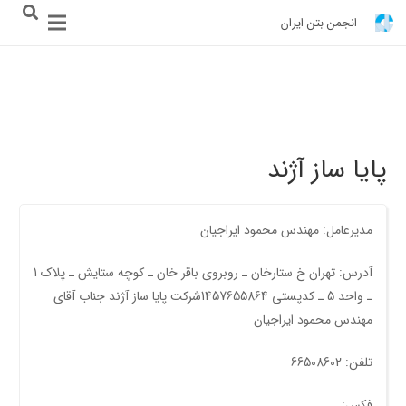
انجمن بتن ایران
پایا ساز آژند
مدیرعامل: مهندس محمود ایراجیان
آدرس: تهران خ ستارخان ـ روبروی باقر خان ـ کوچه ستایش ـ پلاک 1
ـ واحد 5 ـ کدپستی 1457655864شرکت پایا ساز آژند جناب آقای
مهندس محمود ایراجیان
تلفن: 66508602
فکس: