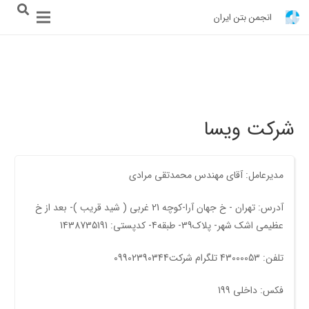
انجمن بتن ایران
شرکت ویسا
مدیرعامل: آقای مهندس محمدتقی مرادی
آدرس: تهران - خ جهان آرا-کوچه 21 غربی ( شيد قريب )- بعد از خ
عظيمی اشک شهر- پلاک39- طبقه4- کدپستی: 1438735191
تلفن: 43000053 تلگرام شرکت09902390344
فکس: داخلی 199