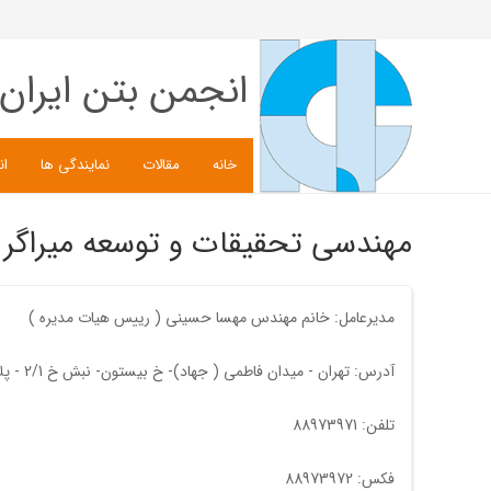
انجمن بتن ایران
خانه
مقالات
نمایندگی ها
ان
مهندسی تحقیقات و توسعه میراگر 
مدیرعامل: خانم مهندس مهسا حسينی ( رييس هيات مديره )
آدرس: تهران - ميدان فاطمی ( جهاد)- خ بيستون- نبش خ 2/1 - پلاک 62- واحد 8 - کدپستی: 1431653369
تلفن: 88973971
فکس: 88973972