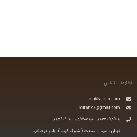
اطلاعات تماس
iciir@yahoo.com
iciiran78@gmail.com
88230585-8 ، 88560588 ، 88560628
تهران ـ ميدان صنعت ( شهرک غرب )- بلوار فرحزادی-