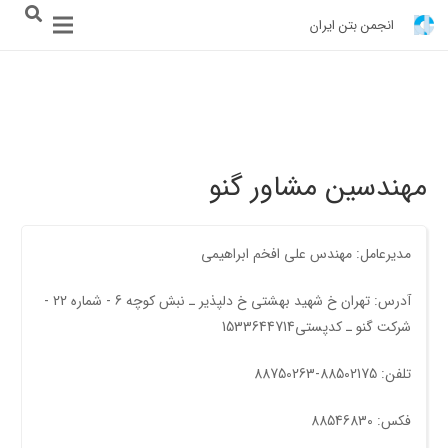
انجمن بتن ایران
مهندسین مشاور گنو
مدیرعامل: مهندس علی افخم ابراهیمی
آدرس: تهران خ شهید بهشتی خ دلپذیر ـ نبش کوچه 6 - شماره 22 -
شرکت گنو ـ کدپستی1533644714
تلفن: 88502175-88750263
فکس: 88546830