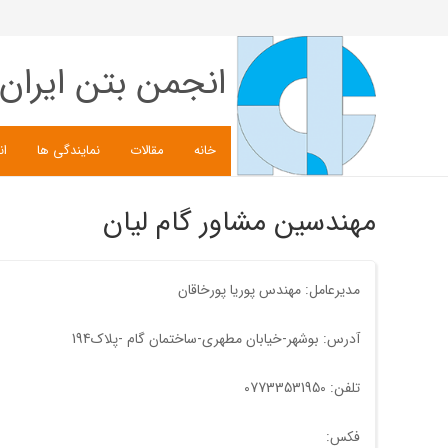
انجمن بتن ایران
خانه
مقالات
نمایندگی ها
ان
مهندسین مشاور گام لیان
مدیرعامل: مهندس پوریا پورخاقان
آدرس: بوشهر-خیابان مطهری-ساختمان گام -پلاک194
تلفن: 07733531950
فکس: