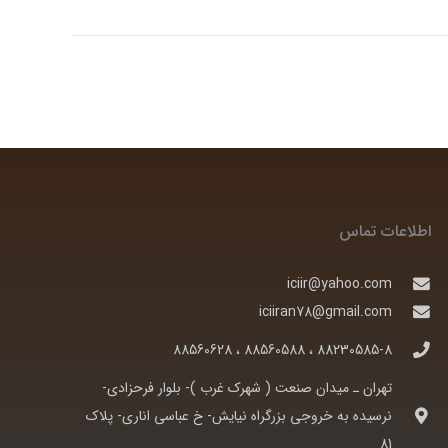
اطلاعات تماس
iciir@yahoo.com
iciiran78@gmail.com
88230585-8 ، 88560588 ، 88560628
تهران ـ ميدان صنعت ( شهرک غرب )- بلوار فرحزادی-
نرسيده به خروجی بزرگراه نيايش- خ عباسی اناری- پلاک
81