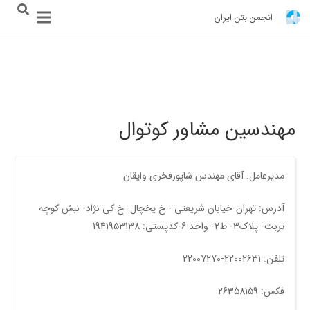
انجمن بتن ایران
مهندسین مشاور کوتوال
مدیرعامل: آقای مهندس شاپورفخری وایقان
آدرس: تهران-خیابان شریعتی - خ یخچال- خ کی نژاد- نبش کوچه
تربت- پلاک3- ط2- واحد 6-کدپستی: 1941953138
تلفن: 22002631-22007270
فکس: 26358159