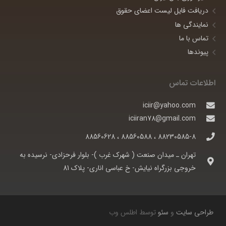
دریافت فایل لیست اعضای حقوق
نمایندگی ها
تماس با ما
پیوندها
اطلاعات تماس
iciir@yahoo.com
iciiran78@gmail.com
88230585-8 ، 88560588 ، 88560628
تهران ـ ميدان صنعت ( شهرک غرب )- بلوار فرحزادی- نرسيده به
خروجی بزرگراه نيايش- خ عباسی اناری- پلاک 81
طراحی سایت
و
سئو
توسط اطلس وب