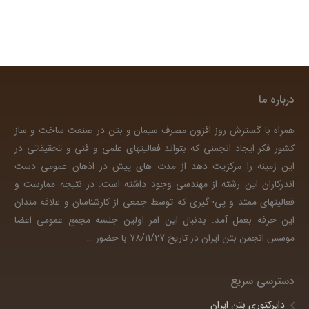
درباره ما
همراه با گسترش روز افزون مصرف سیمان و بتن در صنعت ساخت و ساز
کشور فکر ایجاد انجمنی که بتواند فعالیتهای علمی و فنی و تحقیقاتی در
این زمینه را مرکزیت دهد از مدت های پیش در اذهان عمومی دست
اندرکاران این رشته از مهندسی وجود داشته است. در نتیجه ممارست و
فعالیتهای ممتد و پی¬گیری که توسط جمعی از کارشناسان و علاقه مندان
این حرفه بعمل آمد. بدنبال این امر اولین جلسه مجمع عمومی اعضا
موسس انجمن بتن ایران در تاریخ 78/11/27 با حضور
…
دسترسی سریع
دایرکتوری بتن ایران