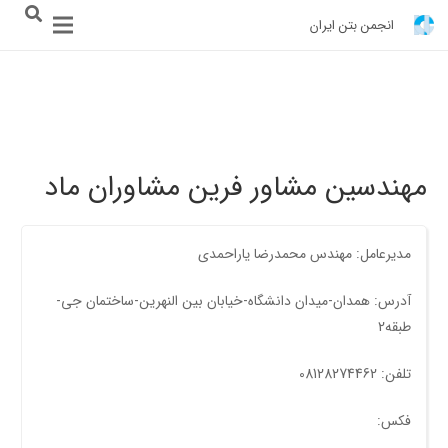
انجمن بتن ایران
مهندسین مشاور فرین مشاوران ماد
مدیرعامل: مهندس محمدرضا یاراحمدی
آدرس: همدان-میدان دانشگاه-خیابان بین النهرین-ساختمان جی-
طبقه2
تلفن: 08128274462
فکس: