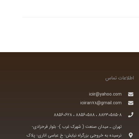
اطلاعات تماس
iciir@yahoo.com
iciiran78@gmail.com
88230585-8 ، 88560588 ، 88560628
تهران ـ ميدان صنعت ( شهرک غرب )- بلوار فرحزادی-
نرسيده به خروجی بزرگراه نيايش- خ عباسی اناری- پلاک