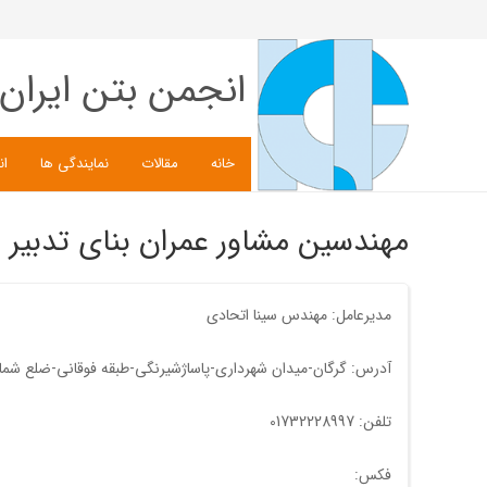
انجمن بتن ایران
خانه
مقالات
نمایندگی ها
ان
مهندسین مشاور عمران بنای تدبیر
مدیرعامل: مهندس سینا اتحادی
آدرس: گرگان-میدان شهرداری-پاساژشیرنگی-طبقه فوقانی-ضلع شما
تلفن: 01732228997
فکس: