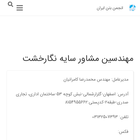
انجمن بتن ایران
مهندسین مشاور سایه نگارخشت
مدیرعامل: مهندس محمدرضا کامرانیان
آدرس: اصفهان-گلزارشمالی-نبش کوچه 53-ساختمان اداری، تجاری
صدری-طبقه2-کدپستی:8154955662
تلفن: 03132507393
فکس: