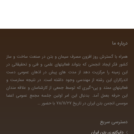
درباره ما
همراه با گسترش روز افزون مصرف سیمان و بتن در صنعت ساخت و ساز
کشور فکر ایجاد انجمنی که بتواند فعالیتهای علمی و فنی و تحقیقاتی در
این زمینه را مرکزیت دهد از مدت های پیش در اذهان عمومی دست
اندرکاران این رشته از مهندسی وجود داشته است. در نتیجه ممارست و
فعالیتهای ممتد و پی¬گیری که توسط جمعی از کارشناسان و علاقه مندان
این حرفه بعمل آمد. بدنبال این امر اولین جلسه مجمع عمومی اعضا
موسس انجمن بتن ایران در تاریخ 78/11/27 با حضور
…
دسترسی سریع
دایرکتوری بتن ایران