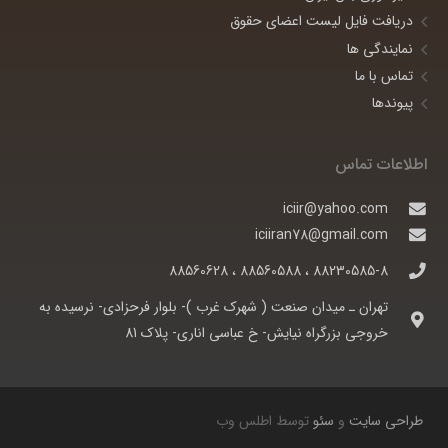
دریافت فایل لیست اعضای حقوق
نمایندگی ها
تماس با ما
پیوندها
اطلاعات تماس
iciir@yahoo.com
iciiran78@gmail.com
88230585-8 ، 88560588 ، 88560628
تهران ـ ميدان صنعت ( شهرک غرب )- بلوار فرحزادی- نرسيده به
خروجی بزرگراه نيايش- خ عباسی اناری- پلاک 81
طراحی سایت
و
سئو
توسط اطلس وب