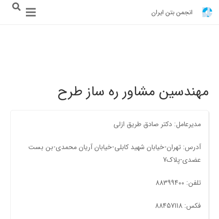
انجمن بتن ایران
مهندسین مشاور ره ساز طرح
مدیرعامل: دکتر صادق طریق ازلی
آدرس: تهران-خیابان شهید کابلی-خیابان آریان محمدی-بن بست
عضدی-پلاک7
تلفن: 88399400
فکس: 88457118