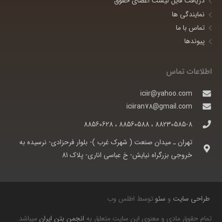
دریافت فایل لیست اعضای حقوق
نمایندگی ها
تماس با ما
پیوندها
اطلاعات تماس
iciir@yahoo.com
iciiran78@gmail.com
88230585-8 ، 88560588 ، 88560628
تهران ـ ميدان صنعت ( شهرک غرب )- بلوار فرحزادی- نرسيده به
خروجی بزرگراه نيايش- خ عباسی اناری- پلاک 81
طراحی سایت
و
سئو
توسط اطلس وب
تمام حقوق مادی و معنوی این سایت متعلق به
انجمن بتن ایران
میباشد.