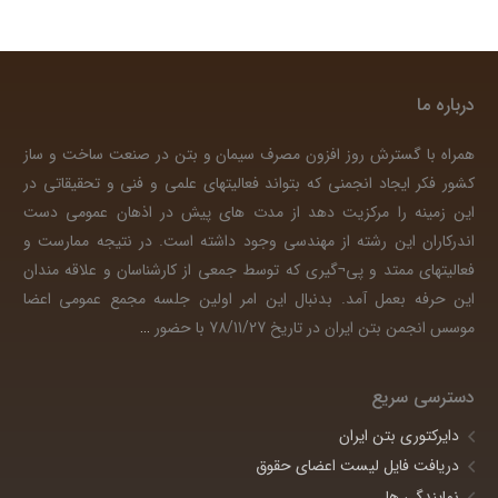
درباره ما
همراه با گسترش روز افزون مصرف سیمان و بتن در صنعت ساخت و ساز
کشور فکر ایجاد انجمنی که بتواند فعالیتهای علمی و فنی و تحقیقاتی در
این زمینه را مرکزیت دهد از مدت های پیش در اذهان عمومی دست
اندرکاران این رشته از مهندسی وجود داشته است. در نتیجه ممارست و
فعالیتهای ممتد و پی¬گیری که توسط جمعی از کارشناسان و علاقه مندان
این حرفه بعمل آمد. بدنبال این امر اولین جلسه مجمع عمومی اعضا
موسس انجمن بتن ایران در تاریخ 78/11/27 با حضور
…
دسترسی سریع
دایرکتوری بتن ایران
دریافت فایل لیست اعضای حقوق
نمایندگی ها