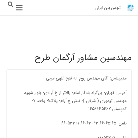
انجمن بتن ایران
مهندسین مشاور آرگمان طرح
مدیرعامل: آقای مهندس روح اله فتح اللهی مرنی
آدرس: تهران- بزرگراه یادگار امام- بالاتر از خ آزادی- بلوار شهيد
مهندس تيموری ( شرقی )- نبش خ آرام- پلاک1- واحد 7-
کدپستی:1456645467
تلفن: 66065165-66063042-66053321
فکس: 66053321