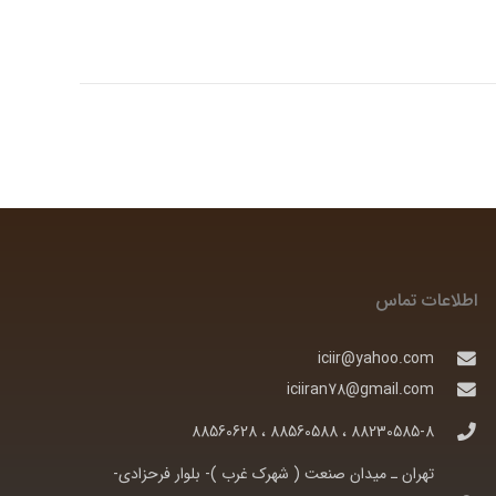
اطلاعات تماس
iciir@yahoo.com
iciiran78@gmail.com
88230585-8 ، 88560588 ، 88560628
تهران ـ ميدان صنعت ( شهرک غرب )- بلوار فرحزادی-