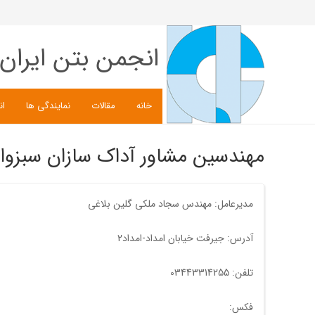
انجمن بتن ایران
خانه
مقالات
نمایندگی ها
ان
مهندسین مشاور آداک سازان سبزوار
مدیرعامل: مهندس سجاد ملکی گلین بلاغی
آدرس: جیرفت خیابان امداد-امداد2
تلفن: 03443314255
فکس: