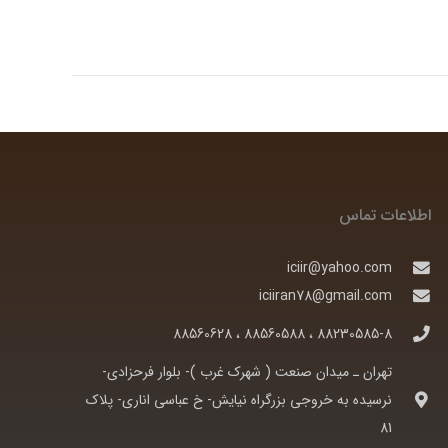
اطلاعات تماس
iciir@yahoo.com
iciiran78@gmail.com
88230585-8 ، 88560588 ، 88560628
تهران ـ ميدان صنعت ( شهرک غرب )- بلوار فرحزادی-
نرسيده به خروجی بزرگراه نيايش- خ عباسی اناری- پلاک
81