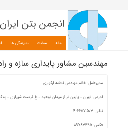
انجمن بتن ایران
خانه
مقالات
نمایندگی ها
ان
مهندسین مشاور پایداری سازه و راه 
مدیرعامل: خانم مهندس فاطمه ارکوازی
آدرس: تهران ـ پایین تر از میدان توحید ـ خ فرصت شیرازی ـ پلاک 170 ـ طبقه 2 ـ واحد 5 ـ کدپستی:1419933653 ـ مهندسین مشاور پایداری سازه و 
تلفن: 66571503-4
فکس: 89783395