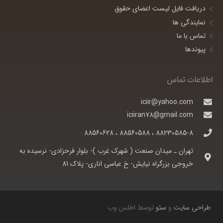
دریافت فایل لیست اعضای حقوق
نمایندگی ها
تماس با ما
پیوندها
اطلاعات تماس
iciir@yahoo.com
iciiran78@gmail.com
88230585-8 ، 88560588 ، 88560628
تهران ـ ميدان صنعت ( شهرک غرب )- بلوار فرحزادی- نرسيده به
خروجی بزرگراه نيايش- خ عباسی اناری- پلاک 81
طراحی سایت
و
سئو
توسط اطلس وب