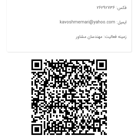
فکس: 26292736
ایمیل: kavoshmemari@yahoo.com
زمینه فعالیت: مهندسان مشاور