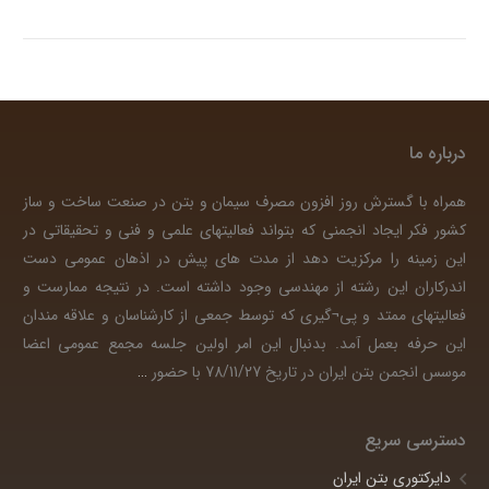
درباره ما
همراه با گسترش روز افزون مصرف سیمان و بتن در صنعت ساخت و ساز
کشور فکر ایجاد انجمنی که بتواند فعالیتهای علمی و فنی و تحقیقاتی در
این زمینه را مرکزیت دهد از مدت های پیش در اذهان عمومی دست
اندرکاران این رشته از مهندسی وجود داشته است. در نتیجه ممارست و
فعالیتهای ممتد و پی¬گیری که توسط جمعی از کارشناسان و علاقه مندان
این حرفه بعمل آمد. بدنبال این امر اولین جلسه مجمع عمومی اعضا
موسس انجمن بتن ایران در تاریخ 78/11/27 با حضور
…
دسترسی سریع
دایرکتوری بتن ایران