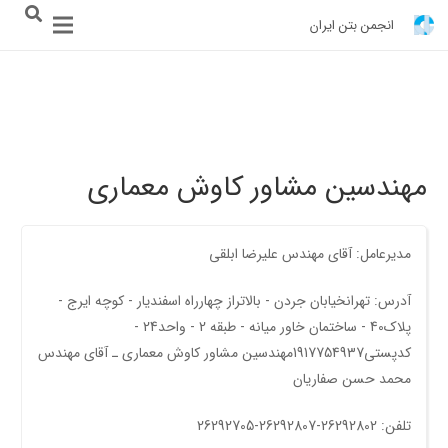
انجمن بتن ایران
مهندسین مشاور کاوش معماری
مدیرعامل: آقای مهندس عليرضا ابلقی
آدرس: تهرانخیابان جردن - بالاتراز چهارراه اسفندیار - کوچه ایرج -
پلاک40 - ساختمان خاور میانه - طبقه 2 - واحد24 -
کدپستی1917754937مهندسین مشاور کاوش معماری ـ آقای مهندس
محمد حسن صفاریان
تلفن: 26292802-26292807-26292705