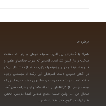
درباره ما
همراه با گسترش روز افزون مصرف سیمان و بتن در صنعت
ساخت و ساز کشور فکر ایجاد انجمنی که بتواند فعالیتهای علمی و
فنی و تحقیقاتی در این زمینه را مرکزیت دهد از مدت های پیش
در اذهان عمومی دست اندرکاران این رشته از مهندسی وجود
داشته است. در نتیجه ممارست و فعالیتهای ممتد و پی¬گیری که
توسط جمعی از کارشناسان و علاقه مندان این حرفه بعمل آمد.
بدنبال این امر اولین جلسه مجمع عمومی اعضا موسس انجمن
بتن ایران در تاریخ 78/11/27 با حضور
…