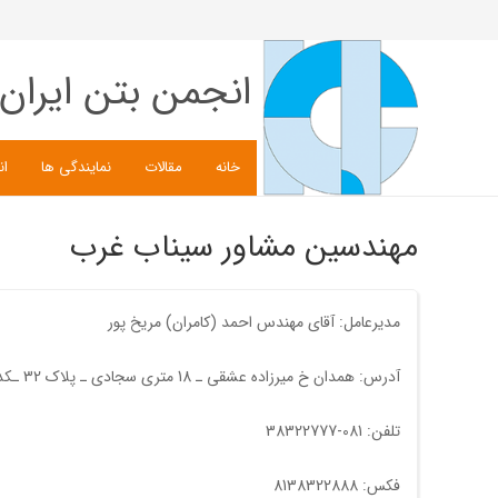
انجمن بتن ایران
خانه
مقالات
نمایندگی ها
ان
مهندسین مشاور سیناب غرب
مدیرعامل: آقای مهندس احمد (کامران) مریخ پور
آدرس: همدان خ میرزاده عشقی ـ 18 متری سجادی ـ پلاک 32 ـکدپستی6516658594 :مهندسین مشاور سیناب غرب جناب مهندس احمد (کامران) مریخ پور
تلفن: 081-38322777
فکس: 8138322888