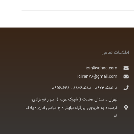
اطلاعات تماس
iciir@yahoo.com
iciiran78@gmail.com
88230585-8 ، 88560588 ، 88560628
تهران ـ ميدان صنعت ( شهرک غرب )- بلوار فرحزادی-
نرسيده به خروجی بزرگراه نيايش- خ عباسی اناری- پلاک
81