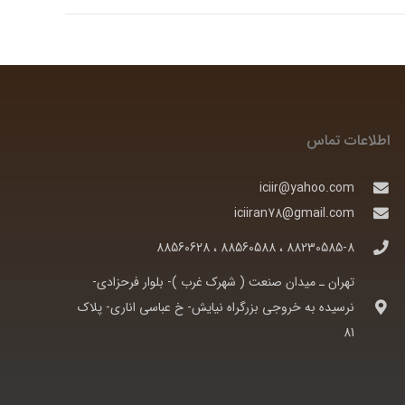
اطلاعات تماس
iciir@yahoo.com
iciiran78@gmail.com
88230585-8 ، 88560588 ، 88560628
تهران ـ ميدان صنعت ( شهرک غرب )- بلوار فرحزادی-
نرسيده به خروجی بزرگراه نيايش- خ عباسی اناری- پلاک
81