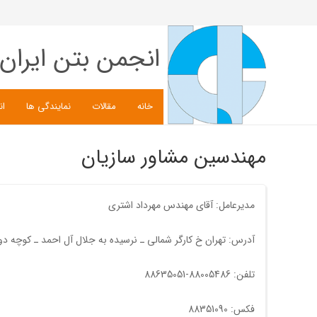
انجمن بتن ایران
خانه
مقالات
نمایندگی ها
ان
مهندسین مشاور سازیان
مدیرعامل: آقای مهندس مهرداد اشتری
آدرس: تهران خ کارگر شمالی ـ نرسیده به جلال آل احمد ـ کوچه دوم ـ پلاک 12 ـ کدپستی1413683843شرکت سازیان جناب آقای م
تلفن: 88005486-88635051
فکس: 88351090