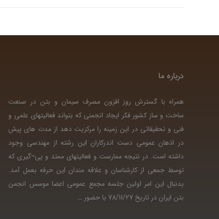
درباره ما
همراه با گسترش روز افزون مصرف سیمان و بتن در صنعت
ساخت و ساز کشور فکر ایجاد انجمنی که بتواند فعالیتهای علمی و
فنی و تحقیقاتی در این زمینه را مرکزیت دهد از مدت های پیش
در اذهان عمومی دست اندرکاران این رشته از مهندسی وجود
داشته است. در نتیجه ممارست و فعالیتهای ممتد و پی¬گیری که
توسط جمعی از کارشناسان و علاقه مندان این حرفه بعمل آمد.
بدنبال این امر اولین جلسه مجمع عمومی اعضا موسس انجمن
بتن ایران در تاریخ 78/11/27 با حضور
…