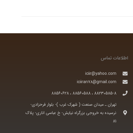
اطلاعات تماس
iciir@yahoo.com
iciiran78@gmail.com
88230585-8 ، 88560588 ، 88560628
تهران ـ ميدان صنعت ( شهرک غرب )- بلوار فرحزادی-
نرسيده به خروجی بزرگراه نيايش- خ عباسی اناری- پلاک
81