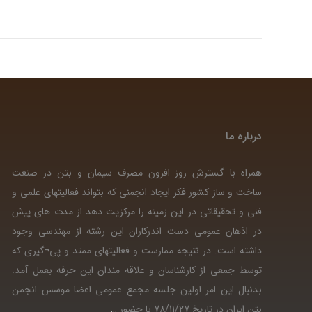
درباره ما
همراه با گسترش روز افزون مصرف سیمان و بتن در صنعت
ساخت و ساز کشور فکر ایجاد انجمنی که بتواند فعالیتهای علمی و
فنی و تحقیقاتی در این زمینه را مرکزیت دهد از مدت های پیش
در اذهان عمومی دست اندرکاران این رشته از مهندسی وجود
داشته است. در نتیجه ممارست و فعالیتهای ممتد و پی¬گیری که
توسط جمعی از کارشناسان و علاقه مندان این حرفه بعمل آمد.
بدنبال این امر اولین جلسه مجمع عمومی اعضا موسس انجمن
بتن ایران در تاریخ 78/11/27 با حضور
…