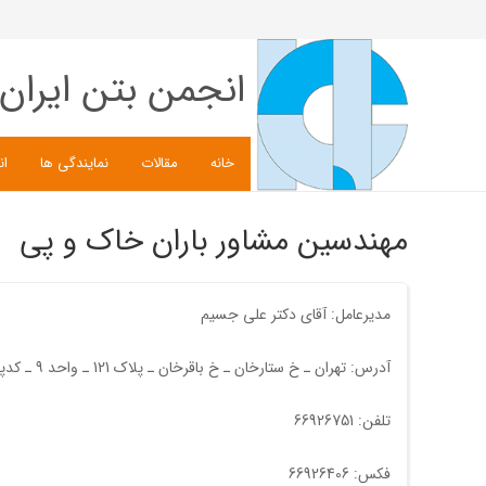
انجمن بتن ایران
خانه
مقالات
نمایندگی ها
ان
مهندسین مشاور باران خاک و پی
مدیرعامل: آقای دکتر علی جسیم
آدرس: تهران ـ خ ستارخان ـ خ باقرخان ـ پلاک 121 ـ واحد 9 ـ کدپستی:1441716111 ـ مهندسین مشاور باران خاک و پی
تلفن: 66926751
فکس: 66926406