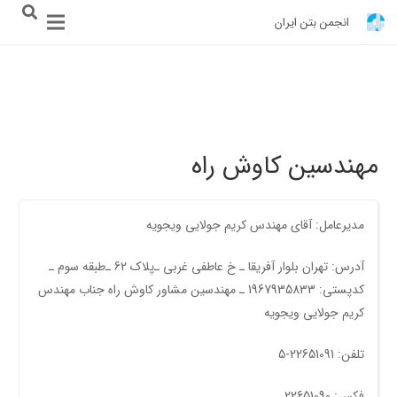
انجمن بتن ایران
مهندسین کاوش راه
مدیرعامل: آقای مهندس کریم جولایی ویجویه
آدرس: تهران بلوار آفریقا ـ خ عاطفی غربی ـ‌پلاک 62 ـ‌طبقه سوم ـ
کدپستی: 1967935833 ـ مهندسین مشاور کاوش راه جناب مهندس
کریم جولایی ویجویه
تلفن: 22651091-5
فکس: 22651090