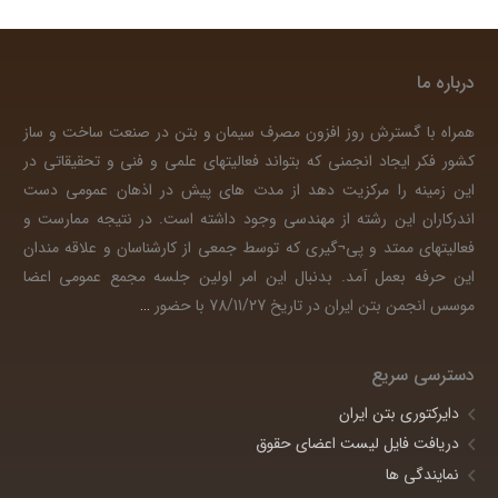
درباره ما
همراه با گسترش روز افزون مصرف سیمان و بتن در صنعت ساخت و ساز
کشور فکر ایجاد انجمنی که بتواند فعالیتهای علمی و فنی و تحقیقاتی در
این زمینه را مرکزیت دهد از مدت های پیش در اذهان عمومی دست
اندرکاران این رشته از مهندسی وجود داشته است. در نتیجه ممارست و
فعالیتهای ممتد و پی¬گیری که توسط جمعی از کارشناسان و علاقه مندان
این حرفه بعمل آمد. بدنبال این امر اولین جلسه مجمع عمومی اعضا
موسس انجمن بتن ایران در تاریخ 78/11/27 با حضور
…
دسترسی سریع
دایرکتوری بتن ایران
دریافت فایل لیست اعضای حقوق
نمایندگی ها