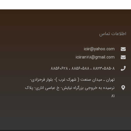
اطلاعات تماس
iciir@yahoo.com
iciiran78@gmail.com
88230585-8 ، 88560588 ، 88560628
تهران ـ ميدان صنعت ( شهرک غرب )- بلوار فرحزادی-
نرسيده به خروجی بزرگراه نيايش- خ عباسی اناری- پلاک
81