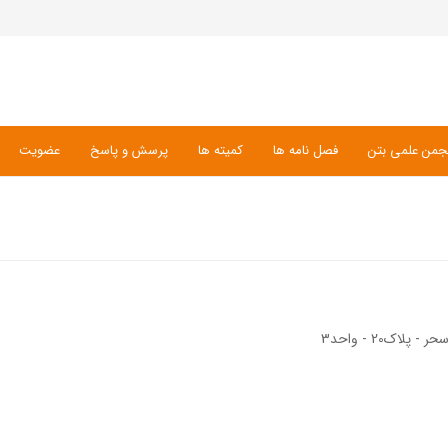
جمن علمی بتن
فصل نامه ها
کمیته ها
پرسش و پاسخ
عضویت
ک20 - واحد3