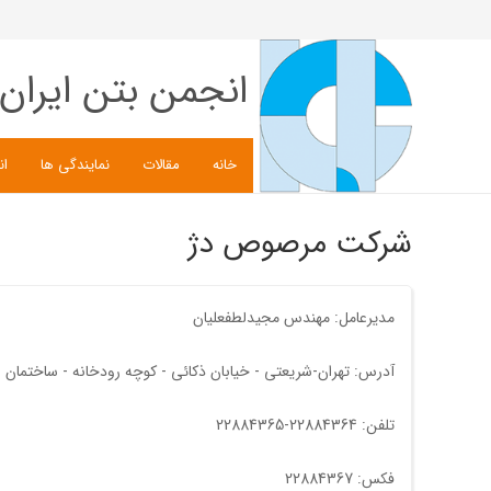
انجمن بتن ایران
خانه
مقالات
نمایندگی ها
ان
شرکت مرصوص دژ
مدیرعامل: مهندس مجیدلطفعلیان
آدرس: تهران-شریعتی - خیابان ذکائی - کوچه رودخانه - ساختمان سحر - پلا
تلفن: 22884364-22884365
فکس: 22884367