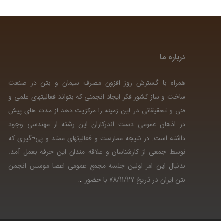
درباره ما
همراه با گسترش روز افزون مصرف سیمان و بتن در صنعت
ساخت و ساز کشور فکر ایجاد انجمنی که بتواند فعالیتهای علمی و
فنی و تحقیقاتی در این زمینه را مرکزیت دهد از مدت های پیش
در اذهان عمومی دست اندرکاران این رشته از مهندسی وجود
داشته است. در نتیجه ممارست و فعالیتهای ممتد و پی¬گیری که
توسط جمعی از کارشناسان و علاقه مندان این حرفه بعمل آمد.
بدنبال این امر اولین جلسه مجمع عمومی اعضا موسس انجمن
بتن ایران در تاریخ 78/11/27 با حضور
…