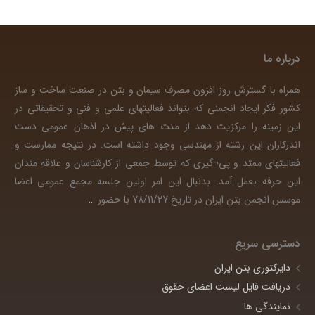
درباره ما
همراه با گسترش روز افزون مصرف سیمان و بتن در صنعت ساخت و ساز
کشور فکر ایجاد انجمنی که بتواند فعالیتهای علمی و فنی و تحقیقاتی در
این زمینه را مرکزیت دهد از مدت های پیش در اذهان عمومی دست
اندرکاران این رشته از مهندسی وجود داشته است. در نتیجه ممارست و
فعالیتهای ممتد و پی¬گیری که توسط جمعی از کارشناسان و علاقه مندان
این حرفه بعمل آمد. بدنبال این امر اولین جلسه مجمع عمومی اعضا
موسس انجمن بتن ایران در تاریخ 78/11/27 با حضور
…
دسترسی سریع
دایرکتوری بتن ایران
دریافت فایل لیست اعضای حقوق
نمایندگی ها