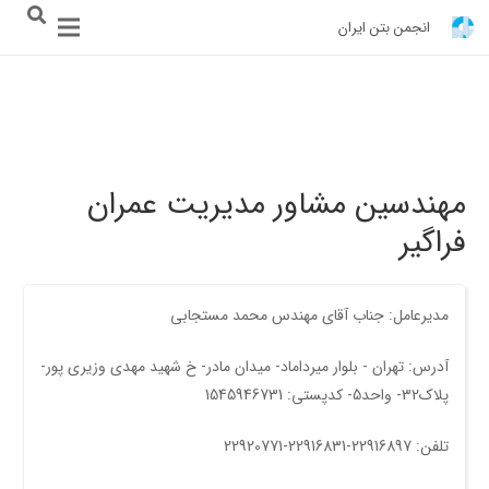
انجمن بتن ایران
مهندسین مشاور مدیریت عمران
فراگیر
مدیرعامل: جناب آقای مهندس محمد مستجابی
آدرس: تهران - بلوار ميرداماد- ميدان مادر- خ شهيد مهدی وزيری پور-
پلاک32- واحد5- کدپستی: 1545946731
تلفن: 22916897-22916831-22920771