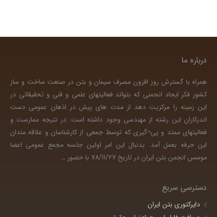
درباره ما
همراه با گسترش روز افزون مصرف سیمان و بتن در صنعت ساخت و ساز
کشور فکر ایجاد انجمنی که بتواند فعالیتهای علمی و فنی و تحقیقاتی در
این زمینه را مرکزیت دهد از مدت های پیش در اذهان عمومی دست
اندرکاران این رشته از مهندسی وجود داشته است. در نتیجه ممارست و
فعالیتهای ممتد و پی¬گیری که توسط جمعی از کارشناسان و علاقه مندان
این حرفه بعمل آمد. بدنبال این امر اولین جلسه مجمع عمومی اعضا
موسس انجمن بتن ایران در تاریخ 78/11/27 با حضور
…
دسترسی سریع
دایرکتوری بتن ایران