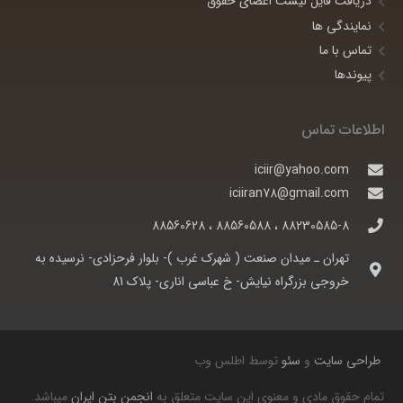
دریافت فایل لیست اعضای حقوق
نمایندگی ها
تماس با ما
پیوندها
اطلاعات تماس
iciir@yahoo.com
iciiran78@gmail.com
88230585-8 ، 88560588 ، 88560628
تهران ـ ميدان صنعت ( شهرک غرب )- بلوار فرحزادی- نرسيده به
خروجی بزرگراه نيايش- خ عباسی اناری- پلاک 81
طراحی سایت
و
سئو
توسط اطلس وب
تمام حقوق مادی و معنوی این سایت متعلق به
انجمن بتن ایران
میباشد.