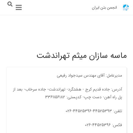
انجمن بتن ایران
ماسه سازان میثم تهراندشت
مدیرعامل: آقای مهندس سيدجواد رفيعی
آدرس: جاده قديم کرج - هشتگرد- تهراندشت- جاده سرخاب- بعد از
پل راه آهن- دست چپ- کدپستی: 3361156182
تلفن: 44525393-44525396-026
فکس: 44525396-026