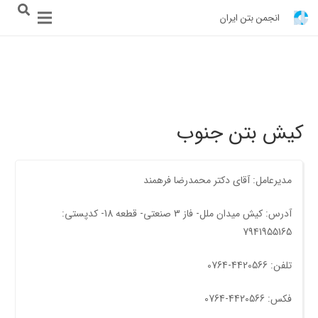
انجمن بتن ایران
کیش بتن جنوب
مدیرعامل: آقای دکتر محمدرضا فرهمند
آدرس: کیش ميدان ملل- فاز 3 صنعتی- قطعه 18- کدپستی:
7941955165
تلفن: 4420566-0764
فکس: 4420566-0764