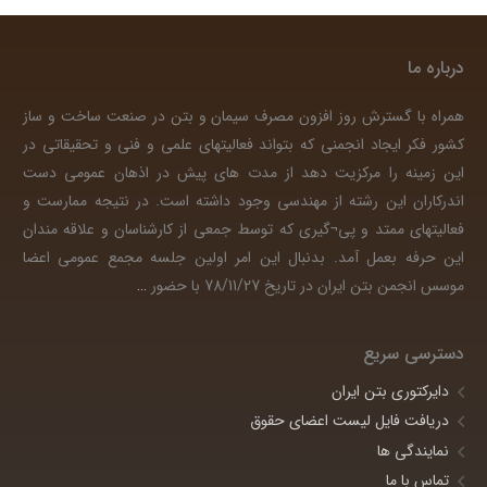
درباره ما
همراه با گسترش روز افزون مصرف سیمان و بتن در صنعت ساخت و ساز
کشور فکر ایجاد انجمنی که بتواند فعالیتهای علمی و فنی و تحقیقاتی در
این زمینه را مرکزیت دهد از مدت های پیش در اذهان عمومی دست
اندرکاران این رشته از مهندسی وجود داشته است. در نتیجه ممارست و
فعالیتهای ممتد و پی¬گیری که توسط جمعی از کارشناسان و علاقه مندان
این حرفه بعمل آمد. بدنبال این امر اولین جلسه مجمع عمومی اعضا
موسس انجمن بتن ایران در تاریخ 78/11/27 با حضور
…
دسترسی سریع
دایرکتوری بتن ایران
دریافت فایل لیست اعضای حقوق
نمایندگی ها
تماس با ما