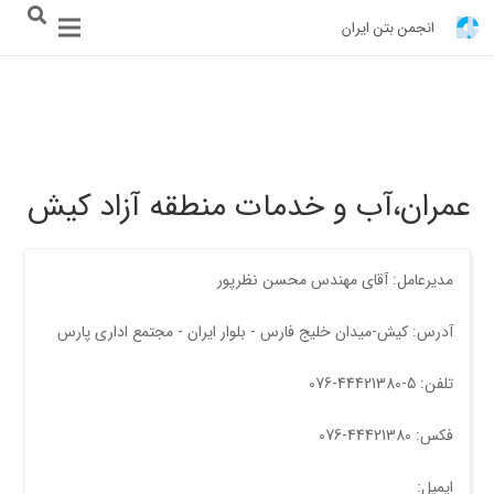
انجمن بتن ایران
عمران،آب و خدمات منطقه آزاد کیش
مدیرعامل: آقای مهندس محسن نظرپور
آدرس: کیش-میدان خلیج فارس - بلوار ایران - مجتمع اداری پارس
تلفن: 5-44421380-076
فکس: 44421380-076
ایمیل: