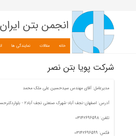
انجمن بتن ایران
خانه
مقالات
نمایندگی ها
ان
شرکت پویا بتن نصر
مدیرعامل: آقای مهندس سيدحسين علی ملک محمد
آدرس: اصفهان-نجف آباد-شهرک صنعتی نجف آباد2 - بلواردکترحسابی - فرعی 26-پلاک 6- کدپستی: 8585167595
تلفن: 03142696598
فکس: 03142696599