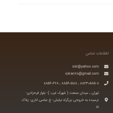
اطلاعات تماس
iciir@yahoo.com
iciiran78@gmail.com
88230585-8 ، 88560588 ، 88560628
تهران ـ ميدان صنعت ( شهرک غرب )- بلوار فرحزادی-
نرسيده به خروجی بزرگراه نيايش- خ عباسی اناری- پلاک
81