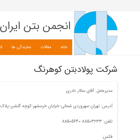
انجمن بتن ایران
خانه
مقالات
نمایندگی ها
ان
شرکت پولادبتن کوهرنگ
مدیرعامل: آقای سالار نادری
آدرس: تهران-سهروردی شمالی-خیابان خرمشهر-کوچه گلشن-پلاک2-واحد3
تلفن: 88503233-88505640
فکس: