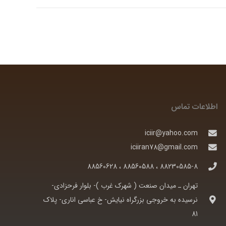
اطلاعات تماس
iciir@yahoo.com
iciiran78@gmail.com
88230585-8 ، 88560588 ، 88560628
تهران ـ ميدان صنعت ( شهرک غرب )- بلوار فرحزادی-
نرسيده به خروجی بزرگراه نيايش- خ عباسی اناری- پلاک
81