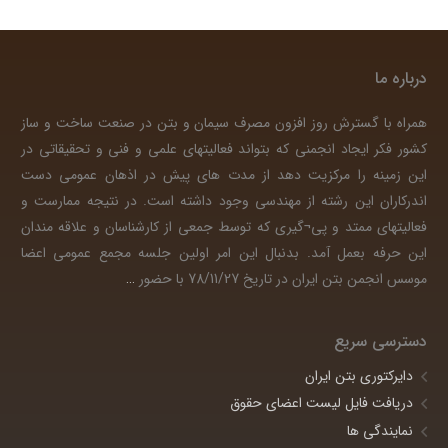
درباره ما
همراه با گسترش روز افزون مصرف سیمان و بتن در صنعت ساخت و ساز
کشور فکر ایجاد انجمنی که بتواند فعالیتهای علمی و فنی و تحقیقاتی در
این زمینه را مرکزیت دهد از مدت های پیش در اذهان عمومی دست
اندرکاران این رشته از مهندسی وجود داشته است. در نتیجه ممارست و
فعالیتهای ممتد و پی¬گیری که توسط جمعی از کارشناسان و علاقه مندان
این حرفه بعمل آمد. بدنبال این امر اولین جلسه مجمع عمومی اعضا
موسس انجمن بتن ایران در تاریخ 78/11/27 با حضور
…
دسترسی سریع
دایرکتوری بتن ایران
دریافت فایل لیست اعضای حقوق
نمایندگی ها