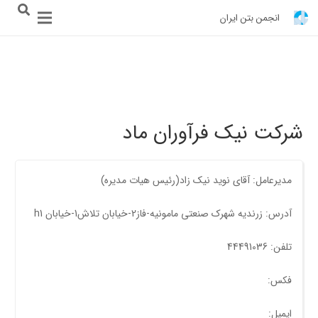
انجمن بتن ایران
شرکت نیک فرآوران ماد
مدیرعامل: آقای نوید نیک زاد(رئیس هیات مدیره)
آدرس: زرندیه شهرک صنعتی مامونیه-فاز2-خیابان تلاش1-خیابان h1
تلفن: 44491036
فکس:
ایمیل: