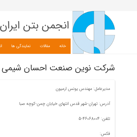
انجمن بتن ایران
خانه
مقالات
نمایندگی ها
ان
شرکت نوین صنعت احسان شیمی
مدیرعامل: مهندس یونس ارمیون
آدرس: تهران-شهر قدس انتهای خیابان چمن-کوچه صبا
تلفن: 46068004-5
فکس: