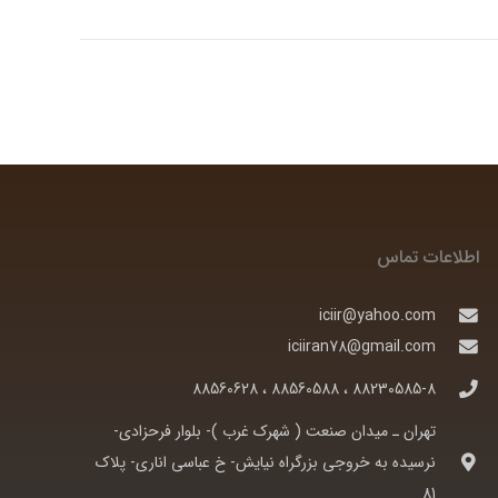
اطلاعات تماس
iciir@yahoo.com
iciiran78@gmail.com
88230585-8 ، 88560588 ، 88560628
تهران ـ ميدان صنعت ( شهرک غرب )- بلوار فرحزادی-
نرسيده به خروجی بزرگراه نيايش- خ عباسی اناری- پلاک
81