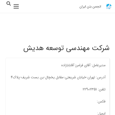
انجمن بتن ایران
شرکت مهندسی توسعه هدیش
مدیرعامل: آقای فرامرز آقابابازاده
آدرس: تهران-خیابان شریعتی-مقابل یخچال-بن بست شریف-پلاک4
تلفن: 22902351
فکس:
ایمیل: