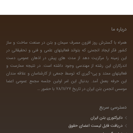
درباره ما
همراه با گسترش روز افزون مصرف سیمان و بتن در صنعت ساخت و ساز
کشور فکر ایجاد انجمنی که بتواند فعالیتهای علمی و فنی و تحقیقاتی در
این زمینه را مرکزیت دهد از مدت های پیش در اذهان عمومی دست
اندرکاران این رشته از مهندسی وجود داشته است. در نتیجه ممارست و
فعالیتهای ممتد و پی¬گیری که توسط جمعی از کارشناسان و علاقه مندان
این حرفه بعمل آمد. بدنبال این امر اولین جلسه مجمع عمومی اعضا
موسس انجمن بتن ایران در تاریخ 78/11/27 با حضور
…
دسترسی سریع
دایرکتوری بتن ایران
دریافت فایل لیست اعضای حقوق