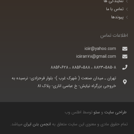
نمایندگی ها
تماس با ما
پیوندها
اطلاعات تماس
iciir@yahoo.com
iciiran78@gmail.com
88230585-8 ، 88560588 ، 88560628
تهران ـ ميدان صنعت ( شهرک غرب )- بلوار فرحزادی- نرسيده به
خروجی بزرگراه نيايش- خ عباسی اناری- پلاک 81
طراحی سایت
و
سئو
توسط اطلس وب
تمام حقوق مادی و معنوی این سایت متعلق به
انجمن بتن ایران
میباشد.