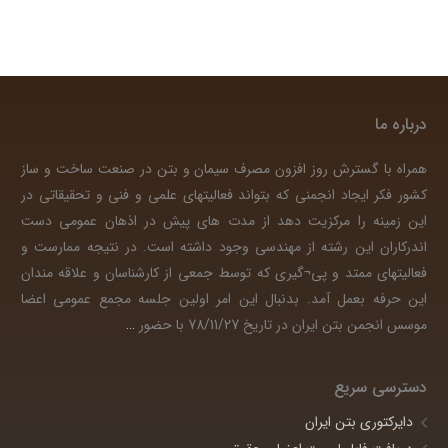
درباره ما
همراه با گسترش روز افزون مصرف سیمان و بتن در صنعت ساخت و ساز
کشور فکر ایجاد انجمنی که بتواند فعالیتهای علمی و فنی و تحقیقاتی در
این زمینه را مرکزیت دهد از مدت های پیش در اذهان عمومی دست
اندرکاران این رشته از مهندسی وجود داشته است. در نتیجه ممارست و
فعالیتهای ممتد و پی¬گیری که توسط جمعی از کارشناسان و علاقه مندان
این حرفه بعمل آمد. بدنبال این امر اولین جلسه مجمع عمومی اعضا
موسس انجمن بتن ایران در تاریخ 78/11/27 با حضور
…
دسترسی سریع
دایرکتوری بتن ایران