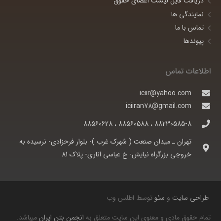
دریافت فایل لیست اعضای حقوق
نمایندگی ها
تماس با ما
پیوندها
اطلاعات تماس
iciir@yahoo.com
iciiran78@gmail.com
88230585-8 ، 88560588 ، 88560628
تهران ـ ميدان صنعت ( شهرک غرب )- بلوار فرحزادی- نرسيده به
خروجی بزرگراه نيايش- خ عباسی اناری- پلاک 81
طراحی سایت
و
سئو
توسط اطلس وب
تمام حقوق مادی و معنوی این سایت متعلق به
انجمن بتن ایران
میباشد.