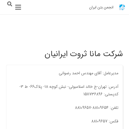
انجمن بتن ایران
شرکت مانا ثروت ایرانیان
مدیرعامل: آقای مهندس احمد رضوانی
آدرس: تهران-خ خالد اسلامبولی- نبش کوچه 18- پلاک66- ط 3-
کدپستی: 1511736896
تلفن: 88109654-88109657
فکس: 88109657