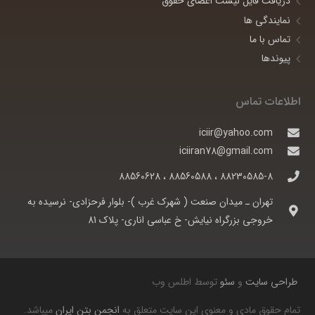
دریافت فایل لیست اعضای حقوق
نمایندگی ها
تماس با ما
پیوندها
اطلاعات تماس
iciir@yahoo.com
iciiran78@gmail.com
88230585-8 ، 88560588 ، 88560628
تهران ـ ميدان صنعت ( شهرک غرب )- بلوار فرحزادی- نرسيده به
خروجی بزرگراه نيايش- خ عباسی اناری- پلاک 81
طراحی سایت
و
سئو
توسط اطلس وب
تمام حقوق مادی و معنوی این سایت متعلق به
انجمن بتن ایران
میباشد.