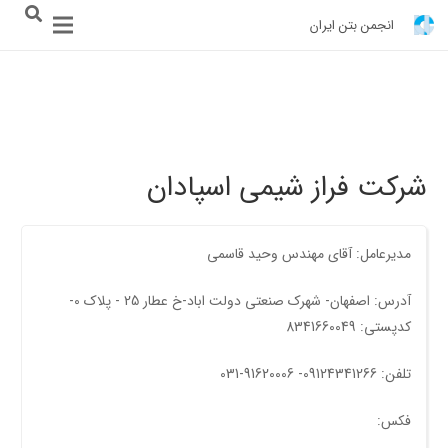
انجمن بتن ایران
شرکت فراز شیمی اسپادان
مدیرعامل: آقای مهندس وحید قاسمی
آدرس: اصفهان- شهرک صنعتی دولت اباد-خ عطار 25 - پلاک 0-
کدپستی: 8341660049
تلفن: 09124341266- 91620006-031
فکس: