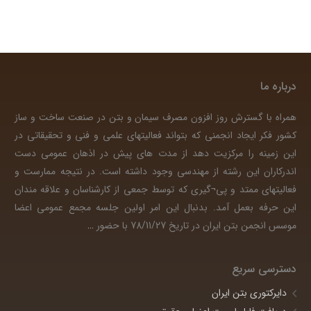
درباره ما
همراه با گسترش روز افزون مصرف سیمان و بتن در صنعت ساخت و ساز
کشور فکر ایجاد انجمنی که بتواند فعالیتهای علمی و فنی و تحقیقاتی در
این زمینه را مرکزیت دهد از مدت های پیش در اذهان عمومی دست
اندرکاران این رشته از مهندسی وجود داشته است. در نتیجه ممارست و
فعالیتهای ممتد و پی¬گیری که توسط جمعی از کارشناسان و علاقه مندان
این حرفه بعمل آمد. بدنبال این امر اولین جلسه مجمع عمومی اعضا
موسس انجمن بتن ایران در تاریخ 78/11/27 با حضور
…
دسترسی سریع
دایرکتوری بتن ایران