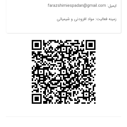
ایمیل: farazshimiespadan@gmail.com
زمینه فعالیت: مواد افزودنی و شیمیائی