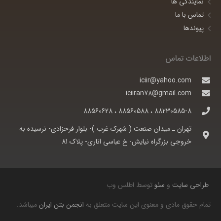
نمایندگی ها
تماس با ما
پیوندها
اطلاعات تماس
iciir@yahoo.com
iciiran78@gmail.com
88230585-8 ، 88560588 ، 88560628
تهران ـ ميدان صنعت ( شهرک غرب )- بلوار فرحزادی- نرسيده به
خروجی بزرگراه نيايش- خ عباسی اناری- پلاک 81
طراحی سایت
و
سئو
توسط اطلس وب
تمام حقوق مادی و معنوی این سایت متعلق به
انجمن بتن ایران
میباشد.