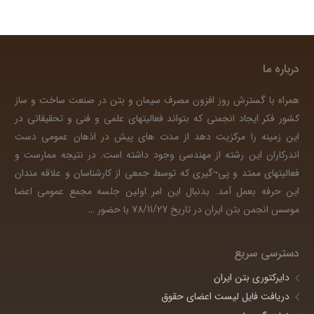
درباره ما
همراه با گسترش روز افزون مصرف سیمان و بتن در صنعت ساخت و ساز
کشور فکر ایجاد انجمنی که بتواند فعالیتهای علمی و فنی و تحقیقاتی در
این زمینه را مرکزیت دهد از مدت های پیش در اذهان عمومی دست
اندرکاران این رشته از مهندسی وجود داشته است. در نتیجه ممارست و
فعالیتهای ممتد و پی¬گیری که توسط جمعی از کارشناسان و علاقه مندان
این حرفه بعمل آمد. بدنبال این امر اولین جلسه مجمع عمومی اعضا
موسس انجمن بتن ایران در تاریخ 78/11/27 با حضور
…
دسترسی سریع
دایرکتوری بتن ایران
دریافت فایل لیست اعضای حقوق