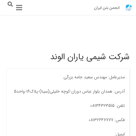
انجمن بتن ایران
شرکت شیمی یاران الوند
مدیرعامل: مهندس سعید جامه بزرگی
آدرس: همدان بلوار عباس دوران-کوچه خلیلی(سینا)-پلاک16-واحد5
تلفن: 08134323515
فکس: 08132647777
ایمیل: