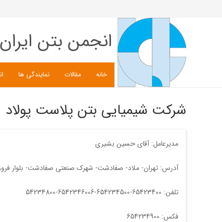
انجمن بتن ایران
خانه
مقالات
نمایندگی ها
ان
شرکت شیمیایی بتن پلاست پولاد
مدیرعامل: آقای حسین بشیری
آدرس: تهران- ملاد- صفادشت- شهرک صنعتی صفادشت- بلوار فروردين- انتهای خ 4 شرقی- پلاک 16
تلفن: 65423400-654234500-6542346006-54234800
فکس: 654234900