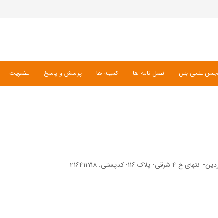
جمن علمی بتن
فصل نامه ها
کمیته ها
پرسش و پاسخ
عضویت
1- کدپستی: 316411718