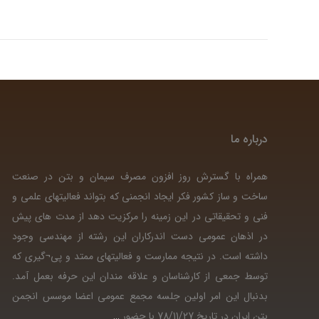
درباره ما
همراه با گسترش روز افزون مصرف سیمان و بتن در صنعت
ساخت و ساز کشور فکر ایجاد انجمنی که بتواند فعالیتهای علمی و
فنی و تحقیقاتی در این زمینه را مرکزیت دهد از مدت های پیش
در اذهان عمومی دست اندرکاران این رشته از مهندسی وجود
داشته است. در نتیجه ممارست و فعالیتهای ممتد و پی¬گیری که
توسط جمعی از کارشناسان و علاقه مندان این حرفه بعمل آمد.
بدنبال این امر اولین جلسه مجمع عمومی اعضا موسس انجمن
بتن ایران در تاریخ 78/11/27 با حضور
…