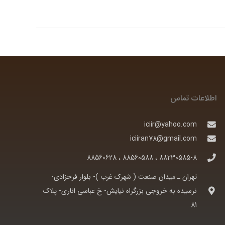
اطلاعات تماس
iciir@yahoo.com
iciiran78@gmail.com
88230585-8 ، 88560588 ، 88560628
تهران ـ ميدان صنعت ( شهرک غرب )- بلوار فرحزادی-
نرسيده به خروجی بزرگراه نيايش- خ عباسی اناری- پلاک
81