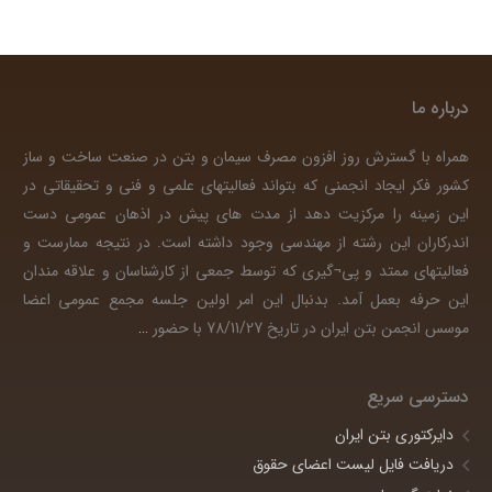
درباره ما
همراه با گسترش روز افزون مصرف سیمان و بتن در صنعت ساخت و ساز
کشور فکر ایجاد انجمنی که بتواند فعالیتهای علمی و فنی و تحقیقاتی در
این زمینه را مرکزیت دهد از مدت های پیش در اذهان عمومی دست
اندرکاران این رشته از مهندسی وجود داشته است. در نتیجه ممارست و
فعالیتهای ممتد و پی¬گیری که توسط جمعی از کارشناسان و علاقه مندان
این حرفه بعمل آمد. بدنبال این امر اولین جلسه مجمع عمومی اعضا
موسس انجمن بتن ایران در تاریخ 78/11/27 با حضور
…
دسترسی سریع
دایرکتوری بتن ایران
دریافت فایل لیست اعضای حقوق