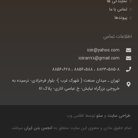
نمایندگی ها
تماس با ما
پیوندها
اطلاعات تماس
iciir@yahoo.com
iciiran78@gmail.com
88230585-8 ، 88560588 ، 88560628
تهران ـ ميدان صنعت ( شهرک غرب )- بلوار فرحزادی- نرسيده به
خروجی بزرگراه نيايش- خ عباسی اناری- پلاک 81
طراحی سایت
و
سئو
توسط اطلس وب
تمام حقوق مادی و معنوی این سایت متعلق به
انجمن بتن ایران
میباشد.