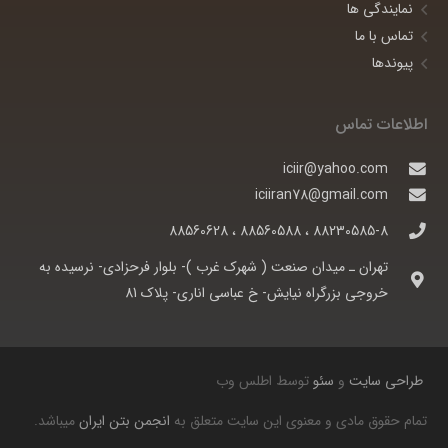
نمایندگی ها
تماس با ما
پیوندها
اطلاعات تماس
iciir@yahoo.com
iciiran78@gmail.com
88230585-8 ، 88560588 ، 88560628
تهران ـ ميدان صنعت ( شهرک غرب )- بلوار فرحزادی- نرسيده به
خروجی بزرگراه نيايش- خ عباسی اناری- پلاک 81
طراحی سایت
و
سئو
توسط اطلس وب
تمام حقوق مادی و معنوی این سایت متعلق به
انجمن بتن ایران
میباشد.