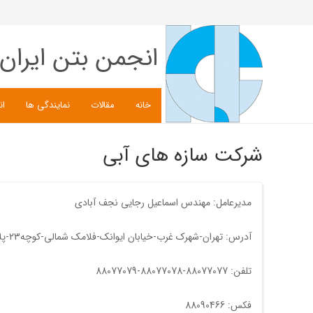
انجمن بتن ایران
خانه
مقالات
نمایندگی ها
ان
شرکت سازه های آبی
مدیرعامل: مهندس اسماعیل رجایی نجف آبادی
آدرس: تهران-شهرک غرب-خیابان ایوانک-فلامک شمالی-کوچه23-پلاک2-کدپستی1467813981
تلفن: 88077077-88077078-88077079
فکس: 88090466