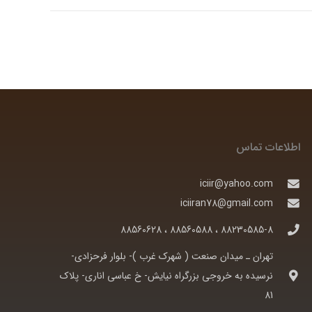
اطلاعات تماس
iciir@yahoo.com
iciiran78@gmail.com
88230585-8 ، 88560588 ، 88560628
تهران ـ ميدان صنعت ( شهرک غرب )- بلوار فرحزادی-
نرسيده به خروجی بزرگراه نيايش- خ عباسی اناری- پلاک
81