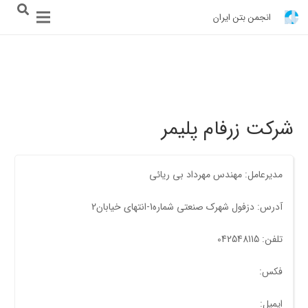
انجمن بتن ایران
شرکت زرفام پلیمر
مدیرعامل: مهندس مهرداد بی ریائی
آدرس: دزفول شهرک صنعتی شماره1-انتهای خیابان2
تلفن: 042548115
فکس:
ایمیل: