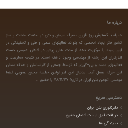
درباره ما
همراه با گسترش روز افزون مصرف سیمان و بتن در صنعت ساخت و ساز
کشور فکر ایجاد انجمنی که بتواند فعالیتهای علمی و فنی و تحقیقاتی در
این زمینه را مرکزیت دهد از مدت های پیش در اذهان عمومی دست
اندرکاران این رشته از مهندسی وجود داشته است. در نتیجه ممارست و
فعالیتهای ممتد و پی¬گیری که توسط جمعی از کارشناسان و علاقه مندان
این حرفه بعمل آمد. بدنبال این امر اولین جلسه مجمع عمومی اعضا
موسس انجمن بتن ایران در تاریخ 78/11/27 با حضور
…
دسترسی سریع
دایرکتوری بتن ایران
دریافت فایل لیست اعضای حقوق
نمایندگی ها