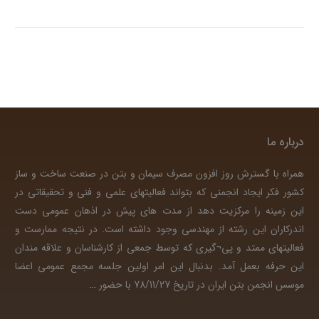
درباره ما
همراه با گسترش روز افزون مصرف سیمان و بتن در صنعت ساخت و ساز
کشور فکر ایجاد انجمنی که بتواند فعالیتهای علمی و فنی و تحقیقاتی در
این زمینه را مرکزیت دهد از مدت های پیش در اذهان عمومی دست
اندرکاران این رشته از مهندسی وجود داشته است. در نتیجه ممارست و
فعالیتهای ممتد و پی¬گیری که توسط جمعی از کارشناسان و علاقه مندان
این حرفه بعمل آمد. بدنبال این امر اولین جلسه مجمع عمومی اعضا
موسس انجمن بتن ایران در تاریخ 78/11/27 با حضور
…