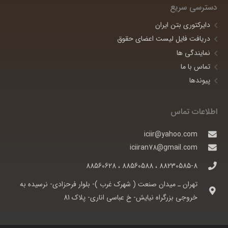
دسترسی سریع
دایرکتوری بتن ایران
دریافت فایل لیست اعضای حقوق
نمایندگی ها
تماس با ما
پیوندها
اطلاعات تماس
iciir@yahoo.com
iciiran78@gmail.com
88230585-8 ، 88560588 ، 88560628
تهران ـ ميدان صنعت ( شهرک غرب )- بلوار فرحزادی- نرسيده به
خروجی بزرگراه نيايش- خ عباسی اناری- پلاک 81