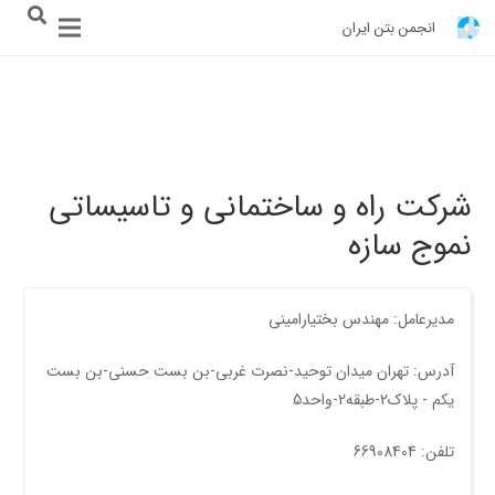
انجمن بتن ایران
شرکت راه و ساختمانی و تاسیساتی
نموج سازه
مدیرعامل: مهندس بختیارامینی
آدرس: تهران میدان توحید-نصرت غربی-بن بست حسنی-بن بست
یکم - پلاک2-طبقه2-واحد5
تلفن: 66908404