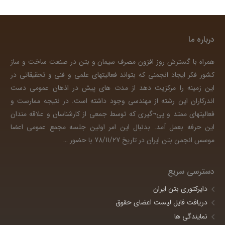
درباره ما
همراه با گسترش روز افزون مصرف سیمان و بتن در صنعت ساخت و ساز
کشور فکر ایجاد انجمنی که بتواند فعالیتهای علمی و فنی و تحقیقاتی در
این زمینه را مرکزیت دهد از مدت های پیش در اذهان عمومی دست
اندرکاران این رشته از مهندسی وجود داشته است. در نتیجه ممارست و
فعالیتهای ممتد و پی¬گیری که توسط جمعی از کارشناسان و علاقه مندان
این حرفه بعمل آمد. بدنبال این امر اولین جلسه مجمع عمومی اعضا
موسس انجمن بتن ایران در تاریخ 78/11/27 با حضور
…
دسترسی سریع
دایرکتوری بتن ایران
دریافت فایل لیست اعضای حقوق
نمایندگی ها