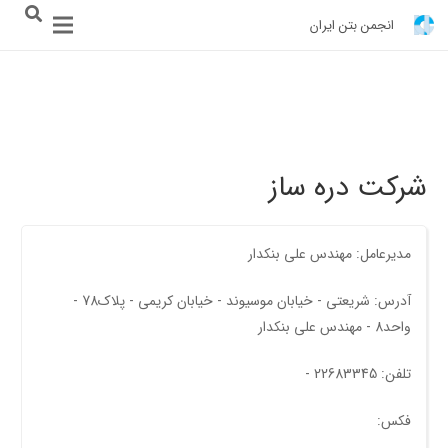
انجمن بتن ایران
شرکت دره ساز
مدیرعامل: مهندس علی بنکدار
آدرس: شریعتی - خیابان موسیوند - خیابان کریمی - پلاک78 -
واحد8 - مهندس علی بنکدار
تلفن: 22683345 -
فکس: