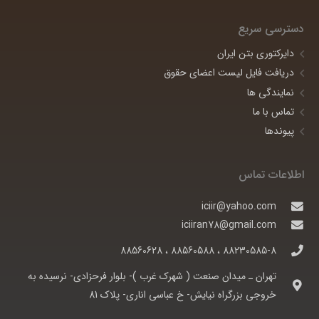
دسترسی سریع
دایرکتوری بتن ایران
دریافت فایل لیست اعضای حقوق
نمایندگی ها
تماس با ما
پیوندها
اطلاعات تماس
iciir@yahoo.com
iciiran78@gmail.com
88230585-8 ، 88560588 ، 88560628
تهران ـ ميدان صنعت ( شهرک غرب )- بلوار فرحزادی- نرسيده به
خروجی بزرگراه نيايش- خ عباسی اناری- پلاک 81