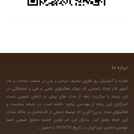
درباره ما
همراه با گسترش روز افزون مصرف سیمان و بتن در صنعت ساخت و ساز
کشور فکر ایجاد انجمنی که بتواند فعالیتهای علمی و فنی و تحقیقاتی در
این زمینه را مرکزیت دهد از مدت های پیش در اذهان عمومی دست
اندرکاران این رشته از مهندسی وجود داشته است. در نتیجه ممارست و
فعالیتهای ممتد و پی¬گیری که توسط جمعی از کارشناسان و علاقه مندان
این حرفه بعمل آمد. بدنبال این امر اولین جلسه مجمع عمومی اعضا
موسس انجمن بتن ایران در تاریخ 78/11/27 با حضور
…