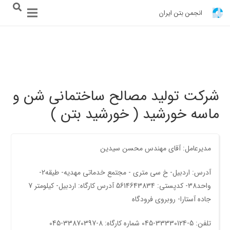
انجمن بتن ایران
شرکت تولید مصالح ساختمانی شن و
ماسه خورشید ( خورشید بتن )
مدیرعامل: آقای مهندس محسن سیدین
آدرس: اردبیل- خ سی متری - مجتمع خدماتی مهديه- طیقه2-
واحد38- کدپستی: 5614643834 آدرس کارگاه: اردبيل- کيلومتر 7
جاده آستارا- روبروی فرودگاه
تلفن: 5-33330124-045 شماره کارگاه: 8-33870397-045