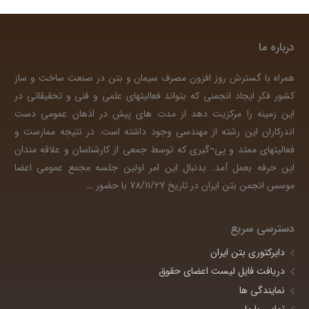
درباره ما
همراه با گسترش روز افزون مصرف سیمان و بتن در صنعت ساخت و ساز
کشور فکر ایجاد انجمنی که بتواند فعالیتهای علمی و فنی و تحقیقاتی در
این زمینه را مرکزیت دهد از مدت های پیش در اذهان عمومی دست
اندرکاران این رشته از مهندسی وجود داشته است. در نتیجه ممارست و
فعالیتهای ممتد و پی¬گیری که توسط جمعی از کارشناسان و علاقه مندان
این حرفه بعمل آمد. بدنبال این امر اولین جلسه مجمع عمومی اعضا
موسس انجمن بتن ایران در تاریخ 78/11/27 با حضور
…
دسترسی سریع
دایرکتوری بتن ایران
دریافت فایل لیست اعضای حقوق
نمایندگی ها