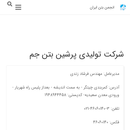
انجمن بتن ایران
شرکت تولیدی پرشین بتن جم
مدیرعامل: مهندس فرشاد زندی
آدرس: کمربندی چیتگر - به سمت اندیشه - بعداز پلیس راه شهریار -
ورودی معدن سعيديه- کدپستی: 1948944458
تلفن: 3-46060140-021
فکس: 46060140